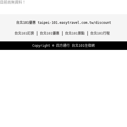
目前尚無資料！
特
色
民
台北101優惠 taipei-101.easytravel.com.tw/discount
宿
台北101訂房
台北101優惠
台北101景點
台北101行程
Copyright ©
四方通行
台北101住宿網
全
球
租
車
網
紅
帶
你
玩