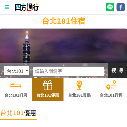
台北101住宿
四
方
通
行
訂
房
搜 尋
台
灣
訂
台北101訂房
台北101優惠
台北101景點
台北101行程
房
台北101
優惠
直接跟飯店訂房
HOT