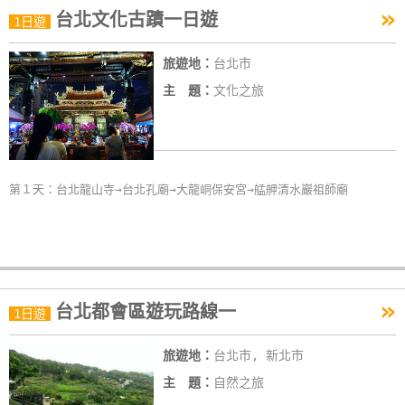
»
台北文化古蹟一日遊
特
1日遊
色
旅遊地：
台北市
民
宿
主 題：
文化之旅
全
球
第１天：台北龍山寺→台北孔廟→大龍峒保安宮→艋舺清水巖祖師廟
租
車
網
紅
»
台北都會區遊玩路線一
1日遊
帶
你
旅遊地：
台北市, 新北市
玩
主 題：
自然之旅