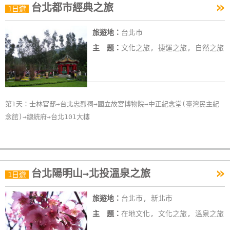
»
台北都市經典之旅
1日遊
旅遊地：
台北市
主 題：
文化之旅, 捷運之旅, 自然之旅
第1天：士林官邸→台北忠烈祠→國立故宮博物院→中正紀念堂(臺灣民主紀
念館)→總統府→台北101大樓
»
台北陽明山→北投溫泉之旅
1日遊
旅遊地：
台北市, 新北市
主 題：
在地文化, 文化之旅, 溫泉之旅