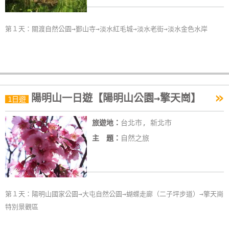
卡
訂
第１天：關渡自然公園→鄞山寺→淡水紅毛城→淡水老街→淡水金色水岸
房
請
款
»
收
陽明山一日遊【陽明山公園→擎天崗】
1日遊
據
旅遊地：
台北市, 新北市
合
主 題：
自然之旅
作
提
案
第１天：陽明山國家公園→大屯自然公園→蝴蝶走廊（二子坪步道）→擎天崗
飯
特別景觀區
店
合