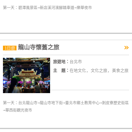
第一天：碧潭風景區→新店溪河濱腳踏車道→樂華夜市
»
龍山寺懷舊之旅
1日遊
旅遊地：
台北市
主 題：
在地文化, 文化之旅, 美食之旅
第一天：台北龍山寺→龍山寺地下街→臺北市鄉土教育中心→剝皮寮歷史街區
→華西街觀光夜市