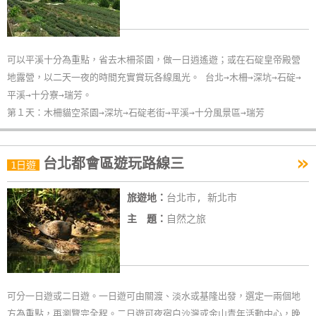
玩
樂
地
可以平溪十分為重點，省去木柵茶園，做一日逍遙遊；或在石碇皇帝殿營
圖
地露營，以二天一夜的時間充實賞玩各線風光。 台北→木柵→深坑→石碇→
平溪→十分寮→瑞芳。
顧
第１天：木柵貓空茶園→深坑→石碇老街→平溪→十分風景區→瑞芳
客
服
務
»
台北都會區遊玩路線三
1日遊
顧
旅遊地：
台北市, 新北市
客
主 題：
自然之旅
滿
意
度
可分一日遊或二日遊。一日遊可由關渡、淡水或基隆出發，選定一兩個地
方為重點，再瀏覽完全程。二日遊可夜宿白沙灣或金山青年活動中心，晚
訂