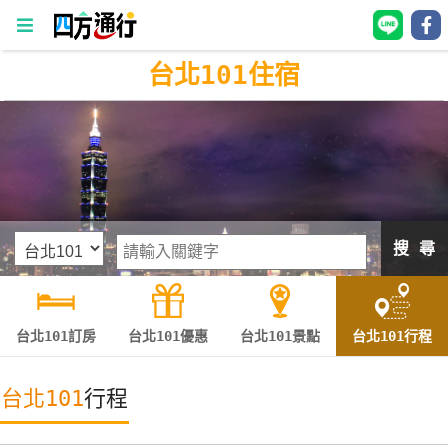
台北101住宿
四
方
通
行
訂
房
搜 尋
台
灣
訂
台北101訂房
台北101優惠
台北101景點
台北101行程
房
台北101
行程
直接跟飯店訂房
HOT