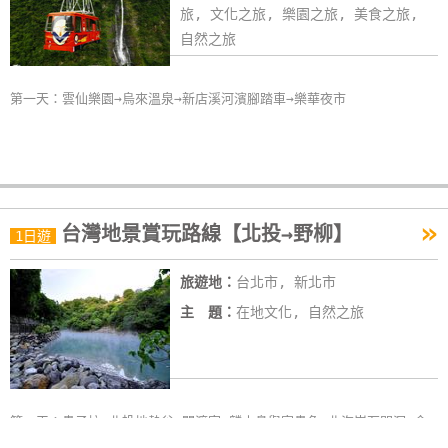
旅, 文化之旅, 樂園之旅, 美食之旅,
自然之旅
第一天：雲仙樂園→烏來溫泉→新店溪河濱腳踏車→樂華夜市
»
台灣地景賞玩路線【北投→野柳】
1日遊
旅遊地：
台北市, 新北市
主 題：
在地文化, 自然之旅
第一天：貴子坑→北投地熱谷→關渡宮→麟山鼻與富貴角→北海岸石門洞→金
山海岬→野柳