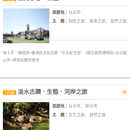
線
旅遊地：
台北市
上
客
主 題：
知性之旅, 美食之旅, 自然之旅
服
紅
第１天：總統府→臺灣民主紀念館（中正紀念堂）→國立故宮博物院→台北龍
利
山寺→華西街觀光夜市
查
詢
訂
»
淡水古蹟．生態．河岸之旅
1日遊
房
Q&A
旅遊地：
台北市, 新北市
主 題：
文化之旅, 自然之旅
國
旅