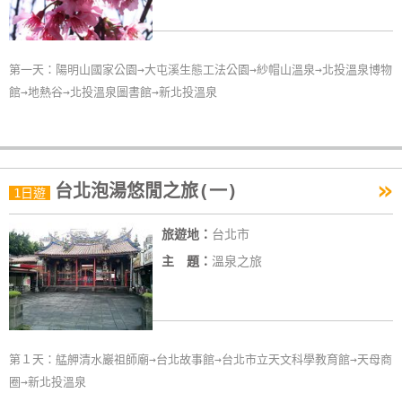
第一天：陽明山國家公園→大屯溪生態工法公園→紗帽山溫泉→北投溫泉博物
館→地熱谷→北投溫泉圖書館→新北投溫泉
»
台北泡湯悠閒之旅(一)
1日遊
旅遊地：
台北市
主 題：
溫泉之旅
第１天：艋舺清水巖祖師廟→台北故事館→台北市立天文科學教育館→天母商
圈→新北投溫泉