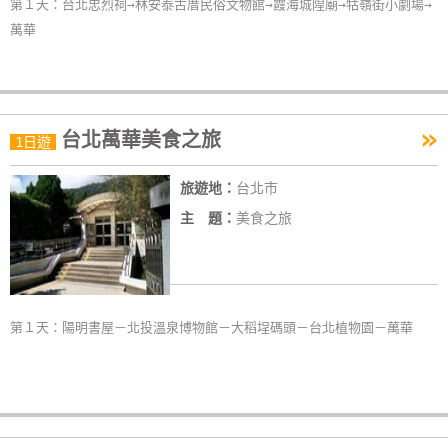
第１天：台北忠烈祠→林安泰古厝民俗文物館→霞海城隍廟→牯嶺街小劇場→
萬華
»
台北萬華美食之旅
1日遊
旅遊地：
台北市
主 題：
美食之旅
第１天：陽明書屋－北投溫泉博物館－大稻埕碼頭－台北植物園－萬華