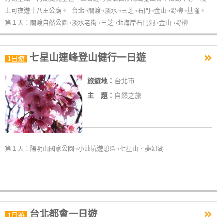
單
上可夜遊十八王公廟。 台北→關渡→淡水→三芝→石門→金山→野柳→基隆。
管
第１天：關渡自然公園→淡水老街→三芝→北海岸石門洞→金山→野柳
理
»
七星山連峰登山健行一日遊
1日遊
會
員
旅遊地：
台北市
帳
主 題：
自然之旅
戶
客
服
第１天：陽明山國家公園→小油坑遊憩區→七星山．夢幻湖
聯
絡
單
»
台北都會一日遊
1日遊
Line