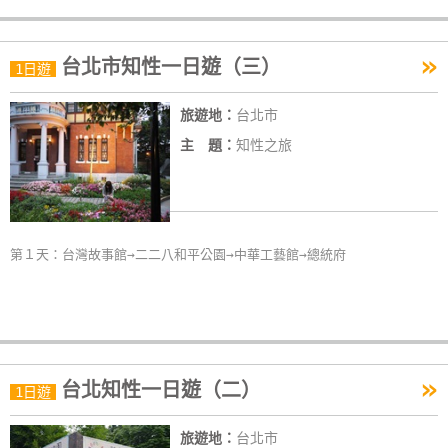
作
»
台北市知性一日遊（三）
1日遊
廠
商
旅遊地：
台北市
合
主 題：
知性之旅
作
旅
伴
第１天：台灣故事館→二二八和平公園→中華工藝館→總統府
計
劃
商
»
台北知性一日遊（二）
1日遊
品
宣
旅遊地：
台北市
傳