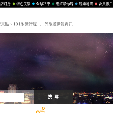
飯店訂房
特色民宿
全球租車
網紅帶你玩
玩樂地圖
會員帳戶
近景點、101附近行程...等旅遊情報資訊
搜 尋