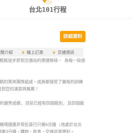
台北101行程
詳細資料
房間介紹
⋟
線上訂房
⋟
交通資訊
輕鬆徒步即到交通站的便捷樞紐， 為每一段旅
行銷的菁英團隊組成，成員都接受了嚴格的訓練
達到您的滿意與推薦！
獎的優秀成績, 目前已經有四個館別, 且四個館
離機場捷運非常近直行只需6分鐘 ;地處於台北
僅需3分鐘，購物、飲食、交通非常便利。