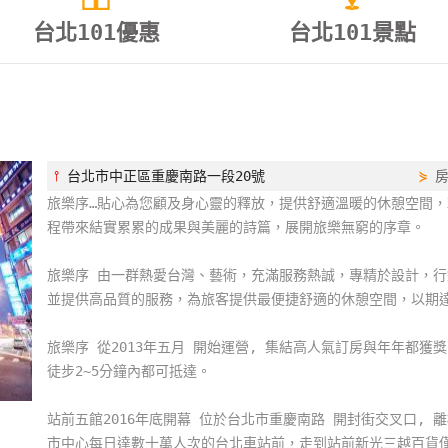
台北101優惠
台北101景點
⫯
台北市中正區重慶南路一段20號
⋟
旅樂序…貼心為您顧及身心靈的釋放，提供舒適溫暖的休憩空間，
程帶來結實累累的成果與美麗的詩篇，展開旅樂無窮的序章。
旅樂序 由一群熱愛台灣、藝術，充滿服務熱誠，專精於設計，
並提供高品質的服務，為旅客提供最便捷舒適的休憩空間，以期
旅樂序 從2013年五月 開始運營, 集結高人氣訂房與年年都獲
徒步2~5分鐘內都可抵達。
站前五館2016年底開幕 位於台北市重慶南路 開封街交叉口, 
市中心每日達數十萬人次的台北車站前，走到站前新光三越百貨