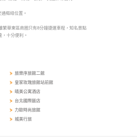
交通樞紐位置。
距離繁華東區商圈只有8分鐘捷運車程，知名景點
達，十分便利。
⋟
旅樂序旅館二館
⋟
皇家玫瑰旅館站前館
⋟
晴美公寓酒店
⋟
台北國際飯店
⋟
力歐時尚旅館
⋟
城美行旅