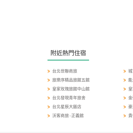
附近熱門住宿
⋟
台北世聯商旅
⋟
城
⋟
旅樂序精品旅館五館
⋟
能
⋟
皇家玫瑰旅館中山館
⋟
皇
⋟
台北發現青年旅舍
⋟
金
⋟
台北星辰大飯店
⋟
豪
⋟
沃客商旅-正義館
⋟
貴