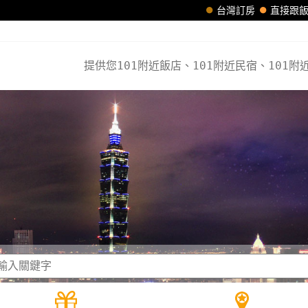
台灣訂房
直接跟
提供您101附近飯店、101附近民宿、101附