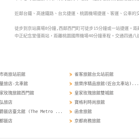
近鄰台鐵、高速鐵路、台北捷運、桃園機場捷運、客運、公車的
徒步到京站廣場8分鐘,西鄰西門町可徒步15分鐘或一站捷運。
中正紀念堂僅兩站，距離桃園國際機場40分鐘車程。交通四通八
市商旅站前館
⋟
雀客旅館台北站前館
量旅店-北車館
⋟
旅樂序精品旅館(近台北車站)...
家玫瑰旅館西門館
⋟
皇家玫瑰旅館雙城館
弘旅店
⋟
寶格利時尚旅館
爵飯店臺北館 (The Metro ...
⋟
函舍旅館
都飯店
⋟
京都商務旅館