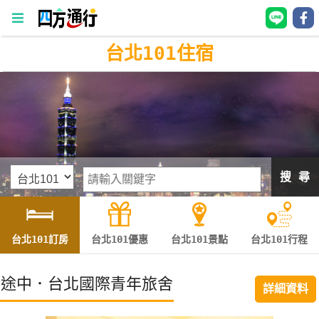
台北101住宿
四
方
通
行
訂
房
搜 尋
台
灣
訂
台北101訂房
台北101優惠
台北101景點
台北101行程
房
途中．台北國際青年旅舍
詳細資料
直接跟飯店訂房
HOT