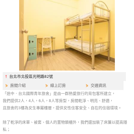
特
色
民
宿
全
球
租
車
⫯
台北市北投區光明路82號
⋟
房間介紹
⋟
線上訂房
⋟
交通資訊
網
「途中．台北國際青年旅舍」是由一群熱愛旅行的背包客所建立，
紅
我們提供2人，4人，6人，8人等房型，房間乾淨、明亮、舒適，
帶
且旅舍的3樓為女生專屬樓層，提供女性住客安全、自在的住宿環境。
你
玩
除了乾淨的床單、被套、個人的置物鎖櫃外，我們還加裝了床簾以提高隱
私；