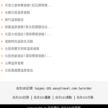
單
⋟
天母之星商務會館(近石牌榮總...
管
⋟
水都北投溫泉會館
理
⋟
美代溫泉飯店
⋟
泉都溫泉會館(新北投捷運站出...
會
⋟
北投大地酒店(環保標章旅館)...
員
⋟
漾館時尚溫泉生活館
帳
⋟
北投南豐天玥泉溫泉會館
戶
⋟
北投老爺酒店(環保標章旅館)...
⋟
山樂溫泉會館
客
⋟
北投鳳凰閣溫泉旅店
服
聯
絡
台北101訂房 taipei-101.easytravel.com.tw/order
單
台北101訂房
台北101優惠
台北101景點
台北101行程
Line