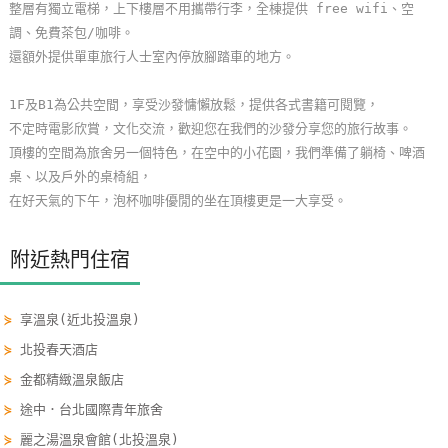
整層有獨立電梯，上下樓層不用攜帶行李，全棟提供 free wifi、空
玩
調、免費茶包/咖啡。
樂
還額外提供單車旅行人士室內停放腳踏車的地方。
地
圖
1F及B1為公共空間，享受沙發慵懶放鬆，提供各式書籍可閱覽，
不定時電影欣賞，文化交流，歡迎您在我們的沙發分享您的旅行故事。
顧
頂樓的空間為旅舍另一個特色，在空中的小花園，我們準備了躺椅、啤酒
客
桌、以及戶外的桌椅組，
服
在好天氣的下午，泡杯咖啡優閒的坐在頂樓更是一大享受。
務
附近熱門住宿
顧
客
⋟
享溫泉(近北投溫泉)
滿
⋟
北投春天酒店
意
度
⋟
金都精緻溫泉飯店
⋟
途中．台北國際青年旅舍
⋟
麗之湯溫泉會館(北投溫泉)
訂