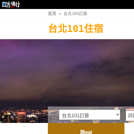
首頁
»
台北101訂房
台北101住宿